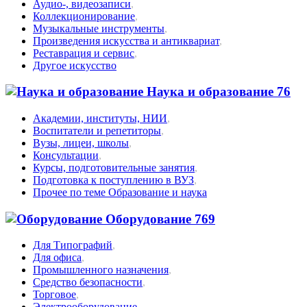
Аудио-, видеозаписи
,
Коллекционирование
,
Музыкальные инструменты
,
Произведения искусства и антиквариат
,
Реставрация и сервис
,
Другое искусство
Наука и образование
76
Академии, институты, НИИ
,
Воспитатели и репетиторы
,
Вузы, лицеи, школы
,
Консультации
,
Курсы, подготовительные занятия
,
Подготовка к поступлению в ВУЗ
,
Прочее по теме Образование и наука
Оборудование
769
Для Типографий
,
Для офиса
,
Промышленного назначения
,
Средство безопасности
,
Торговое
,
Электрооборудование
,