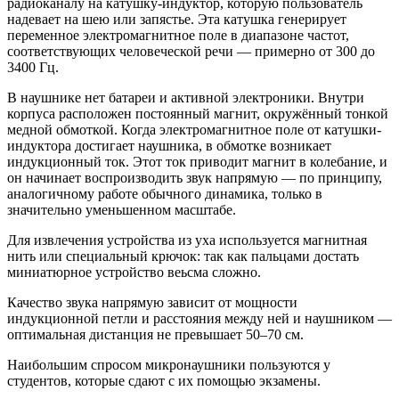
радиоканалу на катушку-индуктор, которую пользователь
надевает на шею или запястье. Эта катушка генерирует
переменное электромагнитное поле в диапазоне частот,
соответствующих человеческой речи — примерно от 300 до
3400 Гц.
В наушнике нет батареи и активной электроники. Внутри
корпуса расположен постоянный магнит, окружённый тонкой
медной обмоткой. Когда электромагнитное поле от катушки-
индуктора достигает наушника, в обмотке возникает
индукционный ток. Этот ток приводит магнит в колебание, и
он начинает воспроизводить звук напрямую — по принципу,
аналогичному работе обычного динамика, только в
значительно уменьшенном масштабе.
Для извлечения устройства из уха используется магнитная
нить или специальный крючок: так как пальцами достать
миниатюрное устройство веьсма сложно.
Качество звука напрямую зависит от мощности
индукционной петли и расстояния между ней и наушником —
оптимальная дистанция не превышает 50–70 см.
Наибольшим спросом микронаушники пользуются у
студентов, которые сдают с их помощью экзамены.