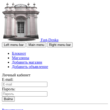
Fast-Doska
Left menu bar
Main menu
Right menu bar
Блокнот
Магазины
Добавить магазин
Добавить объявление
Личный кабинет
E-mail:
Пароль:
Войти