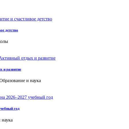
ое детство
колы
х и развитие
 Образование и наука
чебный год
 наука