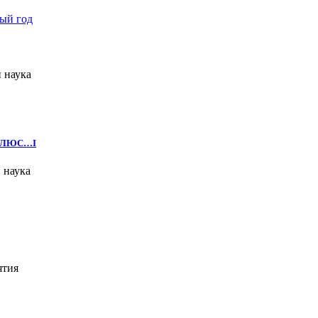
 наука
Е ПЛЮС…I
 наука
ятия