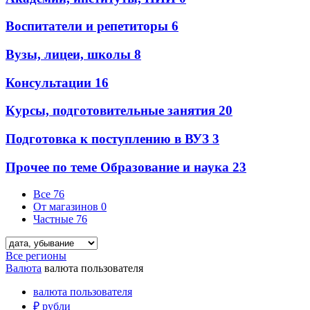
Воспитатели и репетиторы
6
Вузы, лицеи, школы
8
Консультации
16
Курсы, подготовительные занятия
20
Подготовка к поступлению в ВУЗ
3
Прочее по теме Образование и наука
23
Все
76
От магазинов
0
Частные
76
Все регионы
Валюта
валюта пользователя
валюта пользователя
₽
рубли