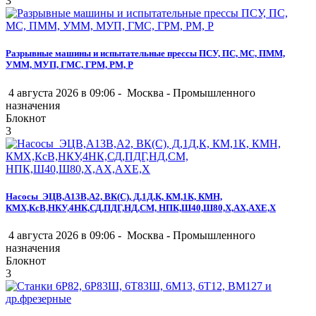
3
Разрывные машины и испытательные прессы ПСУ, ПС, МС, ПММ,
УММ, МУП, ГМС, ГРМ, РМ, Р
4 августа 2026 в 09:06 -
Москва
-
Промышленного
назначения
Блокнот
3
Насосы ЭЦВ,А13В,А2, ВК(С), Д,1Д,К, КМ,1К, КМН,
КМХ,КсВ,НКУ,4НК,СД,ПДГ,НД,СМ, НПК,Ш40,Ш80,Х,АХ,АХЕ,Х
4 августа 2026 в 09:06 -
Москва
-
Промышленного
назначения
Блокнот
3