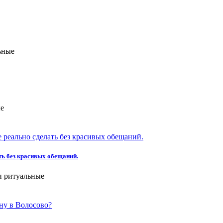
ьные
ые
ть без красивых обещаний.
и ритуальные