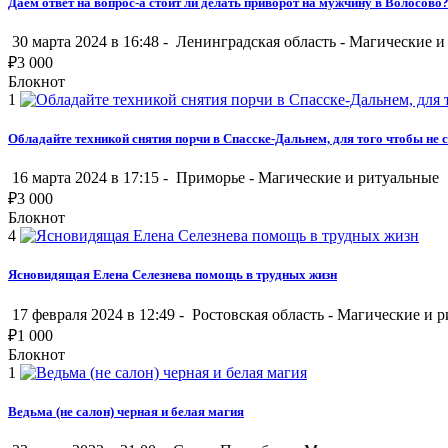
Даем ответ на вопрос-а стоит ли делать приворот на мужчину в Волосово
30 марта 2024 в 16:48 -
Ленинградская область
-
Магические и
₽
3 000
Блокнот
1
Обладайте техникой снятия порчи в Спасске-Дальнем, для того чтобы не с
16 марта 2024 в 17:15 -
Приморье
-
Магические и ритуальные
₽
3 000
Блокнот
4
Ясновидящая Елена Селезнева помощь в трудных жизн
17 февраля 2024 в 12:49 -
Ростовская область
-
Магические и р
₽
1 000
Блокнот
1
Ведьма (не салон) черная и белая магия