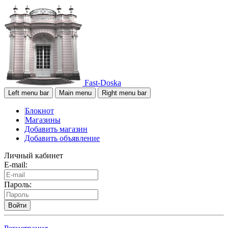
Fast-Doska
Left menu bar
Main menu
Right menu bar
Блокнот
Магазины
Добавить магазин
Добавить объявление
Личный кабинет
E-mail:
Пароль:
Войти