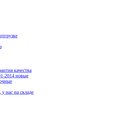
отгрузке
з
рантия качества
1-2014 новые
рочные
у нас на складе