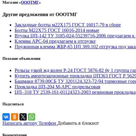
Магазин «
ОООТМГ
»
Другие предложения от ОООТМГ
Закладные болты м22Х175 ГОСТ 16017-79 в сборе
Болты М22Х75 ГОСТ 16016-2014 новые
Втулка ЦП-142 ТУ 3185-024-55239716-2006 предлагаем к 
Клемма АРС-04 предлагаем к отгрузке
Пружинная клемма ЖБР-65 ЦП 369.102 отгрузка под зака
Похожие объявления
Рельсы узкой жд колеи Р-24 ГОСТ 5876-82 бу 1 группа га
Купить амортизационные прокладки ЦП363 ГОСТ Р 5629
Башмаки 8739.00СБ ТУ 3201124.323-72-94 тормозные го
Прокладка ЦП-204 М-АРС подрельсовая
ЦП–318 ТУ 2539-161-01124323-2003 резиновая прокладка, 
Поделиться
Написать автору
Телефон
Добавить в блокнот
Комментарии