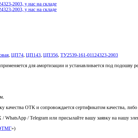
овая
,
ЦП74
,
ЦП143
,
ЦП356
,
ТУ2539-161-01124323-2003
 применяется для амортизации и устанавливается под подошву ре
м.
ку качества ОТК и сопровождается сертификатом качества, либо
X / WhatsApp / Telegram или присылайте вашу заявку на нашу эл
ОТМГ
»)