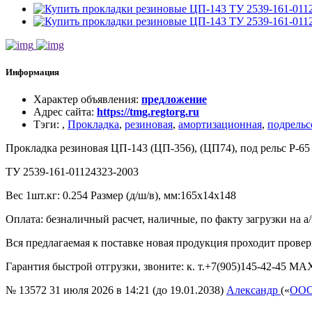
Информация
Характер объявления
:
предложение
Адрес сайта
:
https://tmg.regtorg.ru
Тэги
:
,
Прокладка
,
резиновая
,
амортизационная
,
подрельс
Прокладка резиновая ЦП-143 (ЦП-356), (ЦП74), под рельс Р-65
ТУ 2539-161-01124323-2003
Вес 1шт.кг: 0.254 Размер (д/ш/в), мм:165x14x148
Оплата: безналичный расчет, наличные, по факту загрузки на а/
Вся предлагаемая к поставке новая продукция проходит провер
Гарантия быстрой отгрузки, звоните: к. т.+7(905)145-42-45 MA
№ 13572
31 июля 2026 в 14:21 (до 19.01.2038)
Александр
(«
ОО