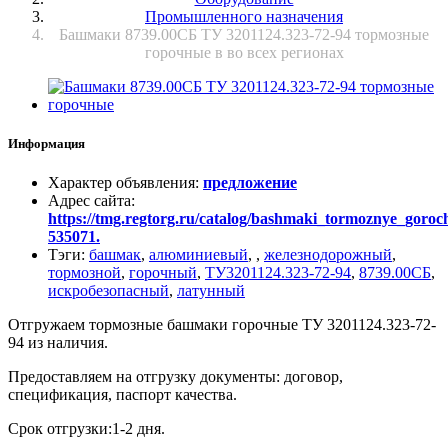
Промышленного назначения
Башмаки 8739.00СБ ТУ 3201124.323-72-94 тормозные
горочные в во всех регионах
Информация
Характер объявления
:
предложение
Адрес сайта
:
https://tmg.regtorg.ru/catalog/bashmaki_tormoznye_goro
535071.
Тэги
:
башмак
,
алюминиевый
,
,
железнодорожный
,
тормозной
,
горочный
,
ТУ3201124.323-72-94
,
8739.00СБ
,
искробезопасный
,
латунный
Отгружаем тормозные башмаки горочные ТУ 3201124.323-72-
94 из наличия.
Предоставляем на отгрузку документы: договор,
спецификация, паспорт качества.
Срок отгрузки:1-2 дня.