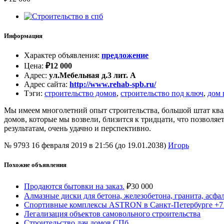
Информация
Характер объявления
:
предложение
Цена
:
₽
12 000
Адрес
:
ул.Мебельная д.3 лит. А
Адрес сайта
:
http://www.rehab-spb.ru/
Тэги
:
строительство домов
,
строительство под ключ
,
дом 
Мы имеем многолетний опыт строительства, большой штат ква
домов, которые мы возвели, близится к тридцати, что позволяет
результатам, очень удачно и перспективно.
№ 9793
16 февраля 2019 в 21:56 (до 19.01.2038)
Игорь
Похожие объявления
Продаются бытовки на заказ.
₽
30 000
Алмазные диски для бетона, железобетона, гранита, асфа
Спортивные комплексы ASTRON в Санкт-Петербурге +7 9
Легализация объектов самовольного строительства
Строительство дач домов СПб