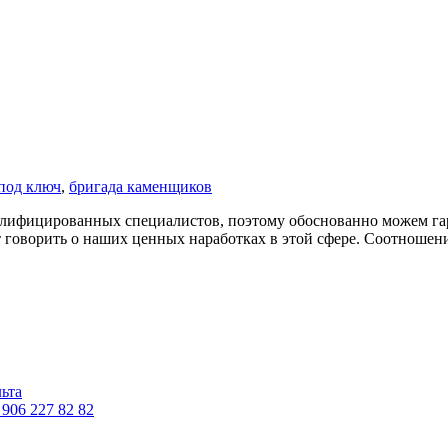
под ключ
,
бригада каменщиков
лифицированных специалистов, поэтому обоснованно можем гар
 говорить о наших ценных наработках в этой сфере. Соотношение 
льта
06 227 82 82