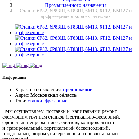
Промышленного назначения
Станки 6Р82, 6Р83Ш, 6Т83Ш, 6М13, 6Т12, ВМ127 и
др.фрезерные в во всех регионах
Информация
Характер объявления
:
предложение
Адрес
:
Московская область
Тэги
:
станки
,
фрезерные
Мы осуществляем поставки и капитальный ремонт
следующим группам станков (вертикально‑фрезерный,
фрезерный непрерывного действия, копировальный
и гравировальный, вертикальный бесконсольный,
продольный, широкоуниверсальный, горизонтальный