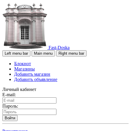
Fast-Doska
Left menu bar
Main menu
Right menu bar
Блокнот
Магазины
Добавить магазин
Добавить объявление
Личный кабинет
E-mail:
Пароль:
Войти