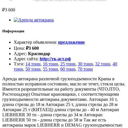
₽
3 600
Информация
Характер объявления
:
предложение
Цена
:
₽
3 600
Адрес
:
Краснодар
Адрес сайта
:
http://тк-аст.рф
Тэги
:
14 тонн
,
16 тонн
,
25 тонн
,
30 тонн
,
32 тонн
,
40
тонн
,
50 тонн
,
55 тонн
,
60 тонн
,
70 тонн
Аренда автокрана различной грузоподъемности Краны в
полностью исправном состоянии, масло не течет, стекла целы.
Имеются разрешительные на работу документы (ЧТО,ПТО,
Ростехнадзор) Опытные крановщики, с соответствующими
грузоподъемности автокрана документами. Автокран 16 т,
длина стрелы до 18 м Автокран 25 т, длина стрелы до 28 м
Автокран 25 т (КИТАЕЦ) длина стрелы до - 40 м Автокран
LIEBHERR 30 тн - длина стрелы до 34 м Автокран
LIEBHERR 50 тн - длина стрелы до 58 м Так же есть
автокраны марок LIEBHERR и DEMAG грузоподъемностью