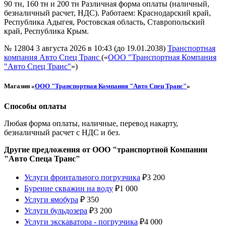
90 тн, 160 тн и 200 тн Различная форма оплаты (наличный,
безналичный расчет, НДС). Работаем: Краснодарский край,
Республика Адыгея, Ростовская область, Ставропольский
край, Республика Крым.
№ 12804
3 августа 2026 в 10:43 (до 19.01.2038)
Транспортная
компания Авто Спец Транс
(«
ООО "Транспортная Компания
"Авто Спец Транс"
»)
Магазин «
ООО "Транспортная Компания "Авто Спец Транс"
»
Способы оплаты
Любая форма оплаты, наличные, перевод накарту,
безналичный расчет с НДС и без.
Другие предложения от ООО "транспортной Компании
"Авто Спеца Транс"
Услуги фронтального погрузчика
₽
3 200
Бурение скважин на воду
₽
1 000
Услуги ямобура
₽
350
Услуги бульдозера
₽
3 200
Услуги экскаватора - погрузчика
₽
4 000