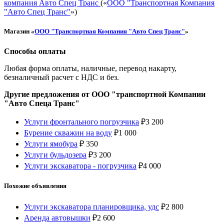
компания Авто Спец Транс
(«
ООО "Транспортная Компания
"Авто Спец Транс"
»)
Магазин «
ООО "Транспортная Компания "Авто Спец Транс"
»
Способы оплаты
Любая форма оплаты, наличные, перевод накарту,
безналичный расчет с НДС и без.
Другие предложения от ООО "транспортной Компании
"Авто Спеца Транс"
Услуги фронтального погрузчика
₽
3 200
Бурение скважин на воду
₽
1 000
Услуги ямобура
₽
350
Услуги бульдозера
₽
3 200
Услуги экскаватора - погрузчика
₽
4 000
Похожие объявления
Услуги экскаватора планировщика, удс
₽
2 800
Аренда автовышки
₽
2 600