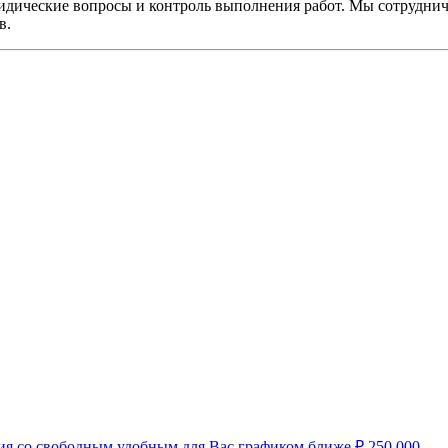
ридические вопросы и контроль выполнения работ. Мы сотрудни
в.
нсия со свободным удобным для Вас графиком ближе
₽
250 000