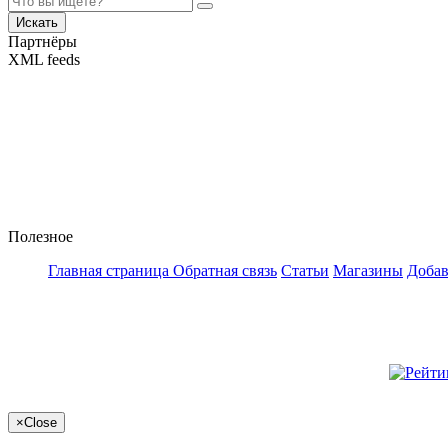
Искать
Партнёры
XML feeds
Полезное
Главная страница
Обратная связь
Статьи
Магазины
Добав
×
Close