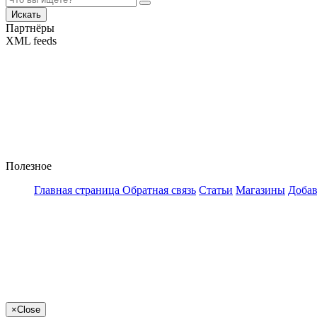
Искать
Партнёры
XML feeds
Полезное
Главная страница
Обратная связь
Статьи
Магазины
Добав
×
Close