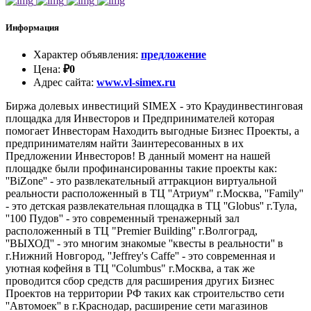
Информация
Характер объявления
:
предложение
Цена
:
₽
0
Адрес сайта
:
www.vl-simex.ru
Биржа долевых инвестиций SIMEX - это Краудинвестинговая
площадка для Инвесторов и Предпринимателей которая
помогает Инвесторам Находить выгодные Бизнес Проекты, а
предпринимателям найти Заинтересованных в их
Предложении Инвесторов! В данный момент на нашей
площадке были профинансированны такие проекты как:
''BiZone'' - это развлекательный аттракцион виртуальной
реальности расположенный в ТЦ ''Атриум" г.Москва, ''Family''
- это детская развлекательная площадка в ТЦ ''Globus'' г.Тула,
''100 Пудов'' - это современный тренажерный зал
расположенный в ТЦ "Premier Building'' г.Волгоград,
''ВЫХОД'' - это многим знакомые ''квесты в реальности'' в
г.Нижний Новгород, ''Jeffrey's Caffe'' - это современная и
уютная кофейня в ТЦ ''Columbus" г.Москва, а так же
проводится сбор средств для расширения других Бизнес
Проектов на территории РФ таких как строительство сети
''Автомоек'' в г.Краснодар, расширение сети магазинов