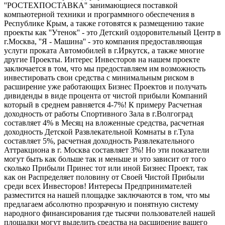
''РОСТЕХПОСТАВКА'' занимающиеся поставкой
компьютерной техники и программного обеспечения в
Республике Крым, а также готовятся к размещению такие
проекты как ''Утенок'' - это Детский оздоровительный Центр в
г.Москва, ''Я - Машина'' - это компания предоставляющая
услуги проката Автомобилей в г.Иркутск, а также многие
другие Проекты. Интерес Инвесторов на нашем проекте
заключается в том, что мы предоставляем им возможность
инвестировать свои средства с минимальным риском в
расширение уже работающих Бизнес Проектов и получать
дивиденды в виде процента от чистой прибыли Компаний
который в среднем равняется 4-7%! К примеру Расчетная
доходность от работы Спортивного Зала в г.Волгоград
составляет 4% в Месяц на вложенные средства, расчетная
доходность Детской Развлекательной Комнаты в г.Тула
составляет 5%, расчетная доходность Развлекательного
Аттракциона в г. Москва составляет 3%! Но эти показатели
могут быть как больше так и меньше и это зависит от того
сколько Прибыли Принес тот или иной Бизнес Проект, так
как он Распределяет половину от Своей Чистой Прибыли
среди всех Инвесторов! Интересы Предпринимателей
разместится на нашей площадке заключаются в том, что мы
предлагаем абсолютно прозрачную и понятную систему
народного финансирования где тысячи пользователей нашей
площадки могут выделить средства на расширение вашего