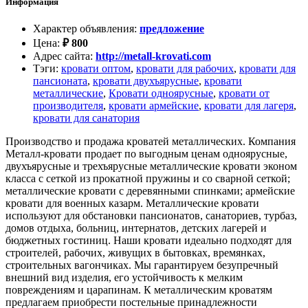
Информация
Характер объявления
:
предложение
Цена
:
₽
800
Адрес сайта
:
http://metall-krovati.com
Тэги
:
кровати оптом
,
кровати для рабочих
,
кровати для
пансионата
,
кровати двухъярусные
,
кровати
металлические
,
Кровати одноярусные
,
кровати от
производителя
,
кровати армейские
,
кровати для лагеря
,
кровати для санатория
Производство и продажа кроватей металлических. Компания
Металл-кровати продает по выгодным ценам одноярусные,
двухъярусные и трехъярусные металлические кровати эконом
класса с сеткой из прокатной пружины и со сварной сеткой;
металлические кровати с деревянными спинками; армейские
кровати для военных казарм. Металлические кровати
используют для обстановки пансионатов, санаториев, турбаз,
домов отдыха, больниц, интернатов, детских лагерей и
бюджетных гостиниц. Наши кровати идеально подходят для
строителей, рабочих, живущих в бытовках, времянках,
строительных вагончиках. Мы гарантируем безупречный
внешний вид изделия, его устойчивость к мелким
повреждениям и царапинам. К металлическим кроватям
предлагаем приобрести постельные принадлежности