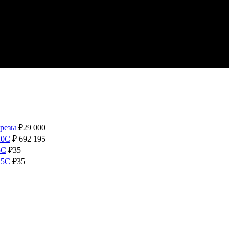
резы
₽
29 000
20С
₽
692 195
5С
₽
35
15С
₽
35