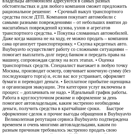
владельцы автомобилей адресуются в самых разных
обстоятельствах и для любого компания сможет предложить
рациональное решение: • Срочный выкуп транспортного
средства после ДТП. Компания покупает автомобили с
самыми разными повреждениями – от небольших вмятин до
масштабных повреждений кузова, узлов и агрегатов
транспортного средства. • Покупка сломанных автомобилей.
Даже когда машина не на ходу, ее можно продать – компания
сама организует транспортировку. • Скупка кредитных авто.
Buybuyavto осуществляет работу со сложными ситуациями –
помогает выплатить долг перед банком и передать права на
машину, сопровождая сделку на всех этапах. • Оценка
транспортных средств. Специалист выезжает в любую точку
Москвы, производит осмотр, озвучивает конечную сумму (без
последующего торга) и, если вас все устраивает, оформляет
бумаги и переводит деньги. • Бесплатное прибытие оценщика
и организация эвакуации. Эти категории услуг включены в
процесс – доплачивать не надо. • Идеальный график работы.
Работа в круглосуточном режиме и оформление за день
помогают автовладельцам, каким экстренно необходимы
деньги, получить средства в кратчайшие сроки. Быстрое
оформление сделок и прочие выгоды обращения в Buybuyavto
Великолепная репутация сервиса Buybuyavto подтверждена
временем и очень многими автовладельцами, каким по
разным причинам требовалось экстренно продать свою