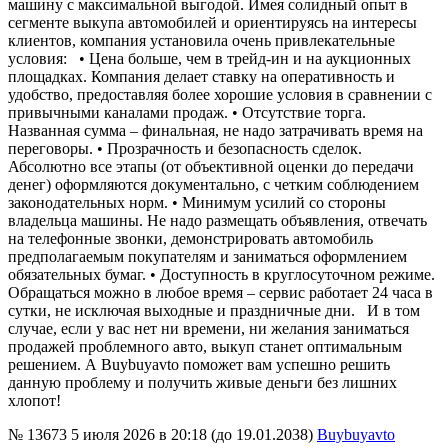
машину с максимальной выгодой. Имея солидный опыт в
сегменте выкупа автомобилей и ориентируясь на интересы
клиентов, компания установила очень привлекательные
условия: • Цена больше, чем в трейд-ин и на аукционных
площадках. Компания делает ставку на оперативность и
удобство, предоставляя более хорошие условия в сравнении с
привычными каналами продаж. • Отсутствие торга.
Названная сумма – финальная, не надо затрачивать время на
переговоры. • Прозрачность и безопасность сделок.
Абсолютно все этапы (от объективной оценки до передачи
денег) оформляются документально, с четким соблюдением
законодательных норм. • Минимум усилий со стороны
владельца машины. Не надо размещать объявления, отвечать
на телефонные звонки, демонстрировать автомобиль
предполагаемым покупателям и заниматься оформлением
обязательных бумаг. • Доступность в круглосуточном режиме.
Обращаться можно в любое время – сервис работает 24 часа в
сутки, не исключая выходные и праздничные дни. И в том
случае, если у вас нет ни времени, ни желания заниматься
продажей проблемного авто, выкуп станет оптимальным
решением. А Buybuyavto поможет вам успешно решить
данную проблему и получить живые деньги без лишних
хлопот!
№ 13673
5 июля 2026 в 20:18 (до 19.01.2038)
Buybuyavto