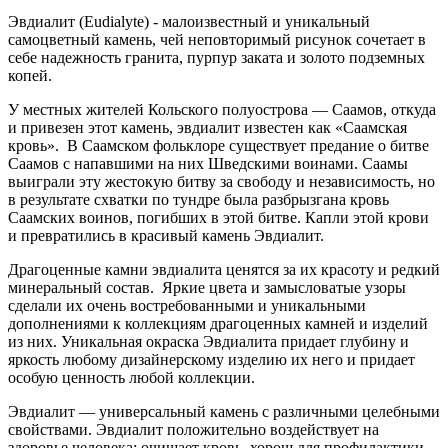
Эвдиалит (Eudialyte) - малоизвестный и уникальный
самоцветный камень, чей неповторимый рисунок сочетает в
себе надежность гранита, пурпур заката и золото подземных
копей.
У местных жителей Кольского полуострова — Саамов, откуда
и привезен этот камень, эвдиалит известен как «Саамская
кровь». В Саамском фольклоре существует предание о битве
Саамов с напавшими на них Шведскими воинами. Саамы
выиграли эту жестокую битву за свободу и независимость, но
в результате схватки по тундре была разбрызгана кровь
Саамских воинов, погибших в этой битве. Капли этой крови
и превратились в красивый камень Эвдиалит.
Драгоценные камни эвдиалита ценятся за их красоту и редкий
минеральный состав. Яркие цвета и замысловатые узоры
сделали их очень востребованными и уникальными
дополнениями к коллекциям драгоценных камней и изделий
из них. Уникальная окраска Эвдиалита придает глубину и
яркость любому дизайнерскому изделию их него и придает
особую ценность любой коллекции.
Эвдиалит — универсальный камень с различными целебными
свойствами. Эвдиалит положительно воздействует на
здоровье человека: очищает кровь, хорош для профилактики