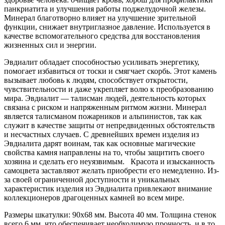
панкриатита и улучшения работы поджелудочной железы.
Минерал благотворно влияет на улучшение зрительной
функции, снижает внутриглазное давление. Используется в
качестве вспомогательного средства для восстановления
жизненных сил и энергии.
Эвдиалит обладает способностью усиливать энергетику,
помогает избавиться от тоски и смягчает скорбь. Этот камень
вызывает любовь к людям, способствует открытости,
чувствительности и даже укрепляет волю к преобразованию
мира. Эвдиалит — талисман людей, деятельность которых
связана с риском и напряженным ритмом жизни. Минерал
является талисманом пожарников и альпинистов, так как
служит в качестве защиты от непредвиденных обстоятельств
и несчастных случаев. С древнейших времен изделия из
Эвдиалита дарят воинам, так как основные магические
свойства камня направлены на то, чтобы защитить своего
хозяина и сделать его неуязвимым. Красота и изысканность
самоцвета заставляют желать приобрести его немедленно. Из-
за своей ограниченной доступности и уникальных
характеристик изделия из Эвдиалита привлекают внимание
коллекционеров драгоценных камней во всем мире.
Размеры шкатулки: 90x68 мм. Высота 40 мм. Толщина стенок
всего 6 мм, что обеспечивает необходимую прочность, и в то