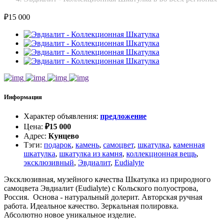
₽
15 000
Информация
Характер объявления
:
предложение
Цена
:
₽
15 000
Адрес
:
Кунцево
Тэги
:
подарок
,
камень
,
самоцвет
,
шкатулка
,
каменная
шкатулка
,
шкатулка из камня
,
коллекционная вещь
,
эксклюзивный
,
Эвдиалит
,
Eudialyte
Эксклюзивная, музейного качества Шкатулка из природного
самоцвета Эвдиалит (Eudialyte) с Кольского полуострова,
Россия. Основа - натуральный долерит. Авторская ручная
работа. Идеальное качество. Зеркальная полировка.
Абсолютно новое уникальное изделие.