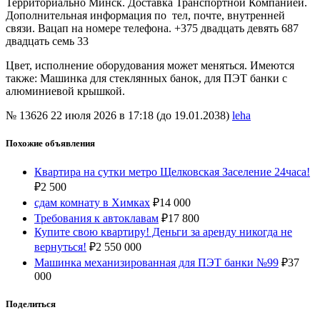
Территориально Минск. Доставка Транспортной Компанией.
Дополнительная информация по тел, почте, внутренней
связи. Вацап на номере телефона. +375 двадцать девять 687
двадцать семь 33
Цвет, исполнение оборудования может меняться. Имеются
также: Машинка для стеклянных банок, для ПЭТ банки с
алюминиевой крышкой.
№ 13626
22 июля 2026 в 17:18 (до 19.01.2038)
leha
Похожие объявления
Квартира на сутки метро Щелковская Заселение 24часа!
₽
2 500
сдам комнату в Химках
₽
14 000
Требования к автоклавам
₽
17 800
Купите свою квартиру! Деньги за аренду никогда не
вернуться!
₽
2 550 000
Машинка механизированная для ПЭТ банки №99
₽
37
000
Поделиться