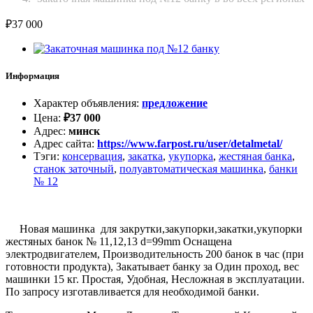
₽
37 000
Информация
Характер объявления
:
предложение
Цена
:
₽
37 000
Адрес
:
минск
Адрес сайта
:
https://www.farpost.ru/user/detalmetal/
Тэги
:
консервация
,
закатка
,
укупорка
,
жестяная банка
,
станок заточный
,
полуавтоматическая машинка
,
банки
№ 12
Новая машинка для закрутки,закупорки,закатки,укупорки
жестяных банок № 11,12,13 d=99mm Оснащена
электродвигателем, Производительность 200 банок в час (при
готовности продукта), Закатывает банку за Один проход, вес
машинки 15 кг. Простая, Удобная, Несложная в эксплуатации.
По запросу изготавливается для необходимой банки.