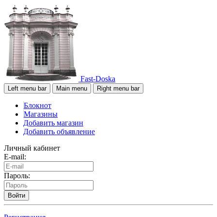
Fast-Doska
Left menu bar
Main menu
Right menu bar
Блокнот
Магазины
Добавить магазин
Добавить объявление
Личный кабинет
E-mail:
Пароль:
Войти