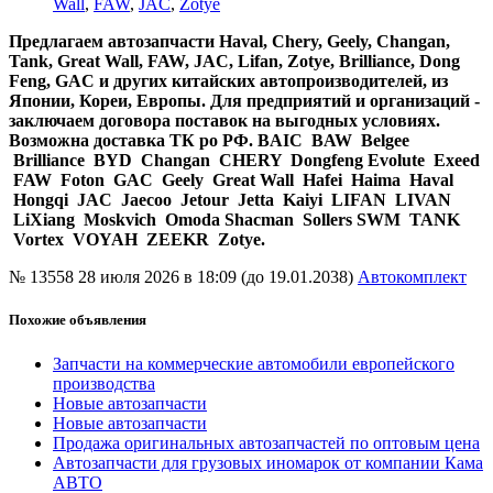
Wall
,
FAW
,
JAC
,
Zotye
Предлагаем автозапчасти Haval, Chery, Geely, Changan,
Tank, Great Wall, FAW, JAC, Lifan, Zotye, Brilliance, Dong
Feng, GAC и других китайских автопроизводителей
, из
Японии, Кореи, Европы. Для предприятий и организаций -
заключаем договора поставок на выгодных условиях.
Возможна доставка ТК ро РФ. BAIC BAW Belgee
Brilliance BYD Changan CHERY Dongfeng Evolute Exeed
FAW Foton GAC Geely Great Wall Hafei Haima Haval
Hongqi JAC Jaecoo Jetour Jetta Kaiyi LIFAN LIVAN
LiXiang Moskvich Omoda Shacman Sollers SWM TANK
Vortex VOYAH ZEEKR Zotye.
№ 13558
28 июля 2026 в 18:09 (до 19.01.2038)
Автокомплект
Похожие объявления
Запчасти на коммерческие автомобили европейского
производства
Новые автозапчасти
Новые автозапчасти
Продажа оригинальных автозапчастей по оптовым цена
Автозапчасти для грузовых иномарок от компании Кама
АВТО