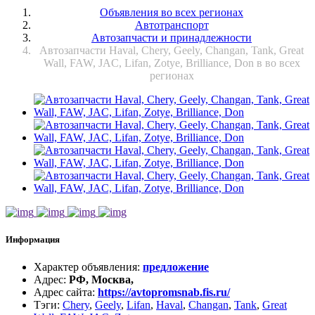
Объявления во всех регионах
Автотранспорт
Автозапчасти и принадлежности
Автозапчасти Haval, Chery, Geely, Changan, Tank, Great
Wall, FAW, JAC, Lifan, Zotye, Brilliance, Don в во всех
регионах
Информация
Характер объявления
:
предложение
Адрес
:
РФ, Москва,
Адрес сайта
:
https://avtopromsnab.fis.ru/
Тэги
:
Chery
,
Geely
,
Lifan
,
Haval
,
Changan
,
Tank
,
Great