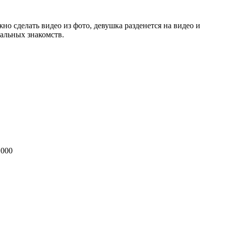
но сделать видео из фото, девушка разденется на видео и
еaльных знaкомств.
 000