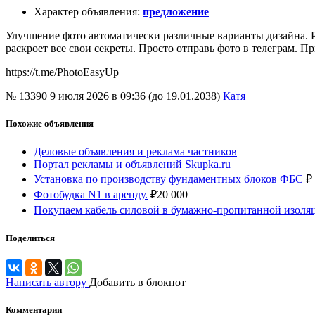
Характер объявления
:
предложение
Улучшение фото автоматически различные варианты дизайна. Ра
раскроет все свои секреты. Просто отправь фото в телеграм. 
https://t.me/PhotoEasyUp
№ 13390
9 июля 2026 в 09:36 (до 19.01.2038)
Катя
Похожие объявления
Деловые объявления и реклама частников
Портал рекламы и объявлений Skupka.ru
Установка по производству фундаментных блоков ФБС
₽
Фотобудка N1 в аренду.
₽
20 000
Покупаем кабель силовой в бумажно-пропитанной изол
Поделиться
Написать автору
Добавить в блокнот
Комментарии