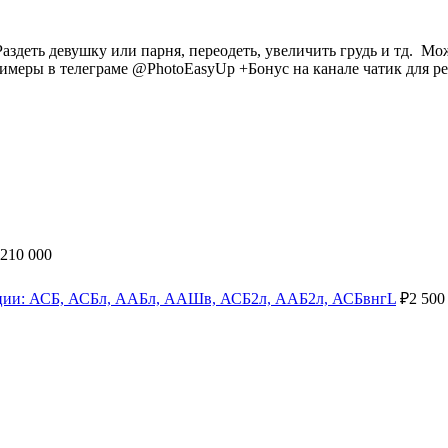
здеть девушку или парня, переодеть, увеличить грудь и тд. Мож
Примеры в телеграме @PhotoEasyUp +Бонус на канaле чaтик для р
210 000
яции: АСБ, АСБл, ААБл, ААШв, АСБ2л, ААБ2л, АСБвнгL
₽
2 500