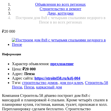
Объявления во всех регионах
Строительство и ремонт
Дачи, коттеджи
Построим дом 8х8 с четырьмя спальнями недорого в
Пензе в во всех регионах
₽
20 000
Информация
Характер объявления
:
предложение
Цена
:
₽
20 000
Адрес
:
Пенза
Адрес сайта
:
https://stroitel58.ru/kdj-004
Тэги
:
строительство домов
,
дом под ключ
,
Строитель-58
Пенза
,
Пенза
,
каркасный дом
Компания Строитель-58 дёшево построит дом 8х8 с
мансардой и планировкой 4 спальни. Кроме четырёх спален в
планировке кухня, гостиная, ванная, туалет, прихожая и холл.
Перепланировку сделаем бесплатно. Строительство