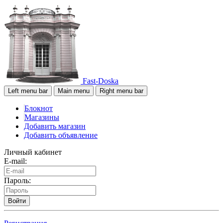
Fast-Doska
Left menu bar
Main menu
Right menu bar
Блокнот
Магазины
Добавить магазин
Добавить объявление
Личный кабинет
E-mail:
Пароль:
Войти