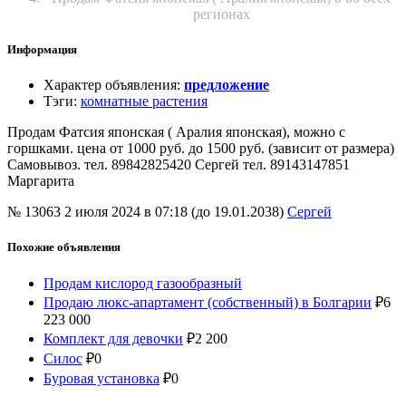
регионах
Информация
Характер объявления
:
предложение
Тэги
:
комнатные растения
Продам Фатсия японская ( Аралия японская), можно с
горшками. цена от 1000 руб. до 1500 руб. (зависит от размера)
Самовывоз. тел. 89842825420 Сергей тел. 89143147851
Маргарита
№ 13063
2 июля 2024 в 07:18 (до 19.01.2038)
Сергей
Похожие объявления
Продам кислород газообразный
Продаю люкс-апартамент (собственный) в Болгарии
₽
6
223 000
Комплект для девочки
₽
2 200
Силос
₽
0
Буровая установка
₽
0