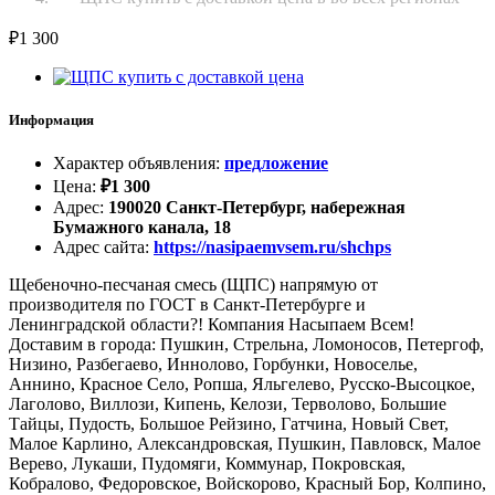
₽
1 300
Информация
Характер объявления
:
предложение
Цена
:
₽
1 300
Адрес
:
190020 Санкт-Петербург, набережная
Бумажного канала, 18
Адрес сайта
:
https://nasipaemvsem.ru/shchps
Щебеночно-песчаная смесь (ЩПС) напрямую от
производителя по ГОСТ в Санкт-Петербурге и
Ленинградской области?! Компания Насыпаем Всем!
Доставим в города: Пушкин, Стрельна, Ломоносов, Петергоф,
Низино, Разбегаево, Иннолово, Горбунки, Новоселье,
Аннино, Красное Село, Ропша, Яльгелево, Русско-Высоцкое,
Лаголово, Виллози, Кипень, Келози, Терволово, Большие
Тайцы, Пудость, Большое Рейзино, Гатчина, Новый Свет,
Малое Карлино, Александровская, Пушкин, Павловск, Малое
Верево, Лукаши, Пудомяги, Коммунар, Покровская,
Кобралово, Федоровское, Войскорово, Красный Бор, Колпино,