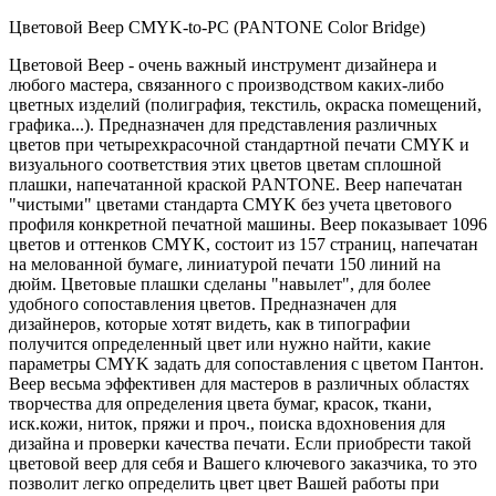
Цветовой Веер CMYK-to-PC (PANTONE Color Bridge)
Цветовой Веер - очень важный инструмент дизайнера и
любого мастера, связанного с производством каких-либо
цветных изделий (полиграфия, текстиль, окраска помещений,
графика...). Предназначен для представления различных
цветов при четырехкрасочной стандартной печати CMYK и
визуального соответствия этих цветов цветам сплошной
плашки, напечатанной краской PANTONE. Веер напечатан
"чистыми" цветами стандарта CMYK без учета цветового
профиля конкретной печатной машины. Веер показывает 1096
цветов и оттенков CMYK, состоит из 157 страниц, напечатан
на мелованной бумаге, линиатурой печати 150 линий на
дюйм. Цветовые плашки сделаны "навылет", для более
удобного сопоставления цветов. Предназначен для
дизайнеров, которые хотят видеть, как в типографии
получится определенный цвет или нужно найти, какие
параметры CMYK задать для сопоставления с цветом Пантон.
Веер весьма эффективен для мастеров в различных областях
творчества для определения цвета бумаг, красок, ткани,
иск.кожи, ниток, пряжи и проч., поиска вдохновения для
дизайна и проверки качества печати. Если приобрести такой
цветовой веер для себя и Вашего ключевого заказчика, то это
позволит легко определить цвет цвет Вашей работы при