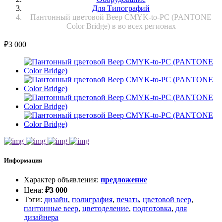
Для Типографий
Пантонный цветовой Веер CMYK-to-PC (PANTONE
Color Bridge) в во всех регионах
₽
3 000
Информация
Характер объявления
:
предложение
Цена
:
₽
3 000
Тэги
:
дизайн
,
полиграфия
,
печать
,
цветовой веер
,
пантонные веер
,
цветоделение
,
подготовка
,
для
дизайнера