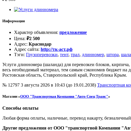
Информация
Характер объявления
:
предложение
Цена
:
₽
2 500
Адрес
:
Краснодар
Адрес сайта
:
http://тк-аст.рф
Тэги
:
Грузоперевозки
,
тент
,
трал
,
длинномер
,
штора
,
шала
Услуги длинномера (шаланда) для перевозкеи блоков, кирпича, 
весь необходимый материал, тем самым сэкономив бюджет на д
Ростовская область, Ставропольский край, Республика Крым.
№ 12797
3 августа 2026 в 10:43 (до 19.01.2038)
Транспортная к
Магазин «
ООО "Транспортная Компания "Авто Спец Транс"
»
Способы оплаты
Любая форма оплаты, наличные, перевод накарту, безналичный 
Другие предложения от ООО "транспортной Компании "Ав