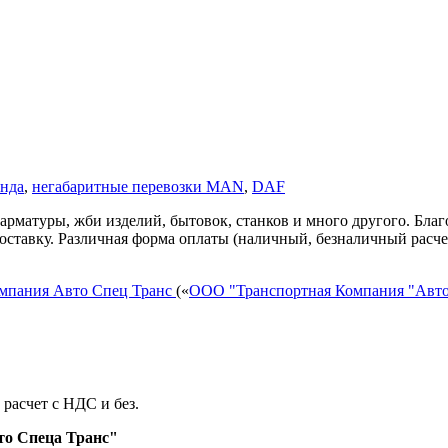
нда
,
негабаритные перевозки MAN
,
DAF
арматуры, жби изделий, бытовок, станков и много другого. Благ
оставку. Различная форма оплаты (наличный, безналичный расче
омпания Авто Спец Транс
(«
ООО "Транспортная Компания "Авто
расчет с НДС и без.
то Спеца Транс"