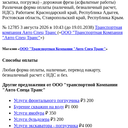
засыпка, погрузка) - дорожная фреза (асфальтные работы)
Различная форма оплаты (наличный, безналичный расчет,
НДС). Работаем: Краснодарский край, Республика Адыгея,
Ростовская область, Ставропольский край, Республика Крым.
№ 12785
3 августа 2026 в 10:43 (до 19.01.2038)
Транспортная
компания Авто Спец Транс
(«
ООО "Транспортная Компания
"Авто Спец Транс"
»)
Магазин «
ООО "Транспортная Компания "Авто Спец Транс"
»
Способы оплаты
Любая форма оплаты, наличные, перевод накарту,
безналичный расчет с НДС и без.
Другие предложения от ООО "транспортной Компании
"Авто Спеца Транс"
Услуги фронтального погрузчика
₽
3 200
Бурение скважин на воду
₽
1 000
Услуги ямобура
₽
350
Услуги бульдозера
₽
3 200
Услуги экскаватора - погрузчика
₽
4 000