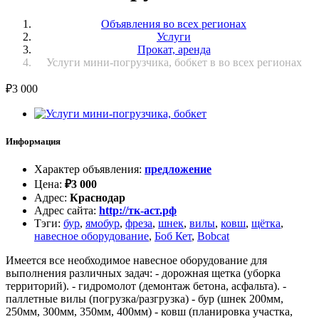
Объявления во всех регионах
Услуги
Прокат, аренда
Услуги мини-погрузчика, бобкет в во всех регионах
₽
3 000
Информация
Характер объявления
:
предложение
Цена
:
₽
3 000
Адрес
:
Краснодар
Адрес сайта
:
http://тк-аст.рф
Тэги
:
бур
,
ямобур
,
фреза
,
шнек
,
вилы
,
ковш
,
щётка
,
навесное оборудование
,
Боб Кет
,
Bobcat
Имеется все необходимое навесное оборудование для
выполнения различных задач: - дорожная щетка (уборка
территорий). - гидромолот (демонтаж бетона, асфальта). -
паллетные вилы (погрузка/разгрузка) - бур (шнек 200мм,
250мм, 300мм, 350мм, 400мм) - ковш (планировка участка,