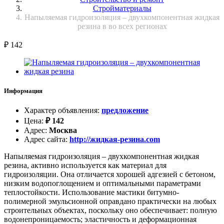
Стройматериалы
Напыляемая гидроизоляция – двухкомпонентная жидкая
резина в во всех регионах
₽
142
Информация
Характер объявления
:
предложение
Цена
:
₽
142
Адрес
:
Москва
Адрес сайта
:
http://жидкая-резина.com
Напыляемая гидроизоляция – двухкомпонентная жидкая
резина, активно используется как материал для
гидроизоляции. Она отличается хорошей адгезией с бетоном,
низким водопоглощением и оптимальными параметрами
теплостойкости. Использование мастики битумно-
полимерной эмульсионной оправдано практически на любых
строительных объектах, поскольку оно обеспечивает: полную
водонепроницаемость; эластичность и деформационная