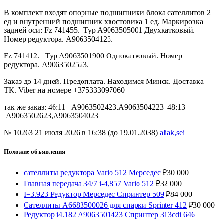
В комплект входят опорные подшипники блока сателлитов 2
ед и внутренний подшипник хвостовика 1 ед. Маркировка
задней оси: Fz 741455. Typ A9063505001 Двухкатковый.
Номер редуктора. A9063504123.
Fz 741412. Typ A9063501900 Однокатковый. Номер
редуктора. A9063502523.
Заказ до 14 дней. Предоплата. Находимся Минск. Доставка
ТК. Viber на номере +375333097060
так же заказ: 46:11 A9063502423,A9063504223 48:13
A9063502623,A9063504023
№ 10263
21 июля 2026 в 16:38 (до 19.01.2038)
aliak,sei
Похожие объявления
сателлиты редуктора Vario 512 Мерседес
₽
30 000
Главная передача 34/7 i-4,857 Vario 512
₽
32 000
I=3.923 Редуктор Мерседес Спринтер 509
₽
84 000
Сателлиты A6683500026 для спарки Sprinter 412
₽
30 000
Редуктор i4.182 A9063501423 Спринтер 313cdi 646