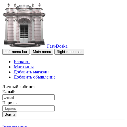
Fast-Doska
Left menu bar
Main menu
Right menu bar
Блокнот
Магазины
Добавить магазин
Добавить объявление
Личный кабинет
E-mail:
Пароль:
Войти