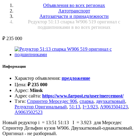
Объявления во всех регионах
Автотранспорт
Автозапчасти и принадлежности
Редуктор 51:13 спарка W906 519 оригинал с
подшипниками в во всех регионах
₽
235 000
Информация
Характер объявления
:
предложение
Цена
:
₽
235 000
Адрес
:
Minsk
Адрес сайта
:
https://www.farpost.ru/user/mercemost/
Тэги
:
Спринтер Мерседес 906
,
спарка
,
двухкатковый
,
Редуктор Оригинальный
,
51:13
,
I=3.923
,
A9063504123
,
A9063502523
Новый редуктор i = 13:51 51:13 I = 3.923 для Мерседес
Спринтер Дельфин кузов W906. Двухкатковый-однакатковый.
Оригинал - не разборный.