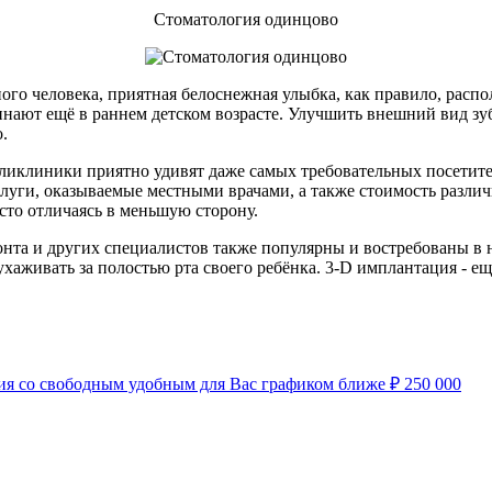
Стоматология одинцово
го человека, приятная белоснежная улыбка, как правило, распо
чинают ещё в раннем детском возрасте. Улучшить внешний вид з
о.
ликлиники приятно удивят даже самых требовательных посетител
услуги, оказываемые местными врачами, а также стоимость разл
сто отличаясь в меньшую сторону.
донта и других специалистов также популярны и востребованы в
ухаживать за полостью рта своего ребёнка. 3-D имплантация - 
нсия со свободным удобным для Вас графиком ближе
₽
250 000