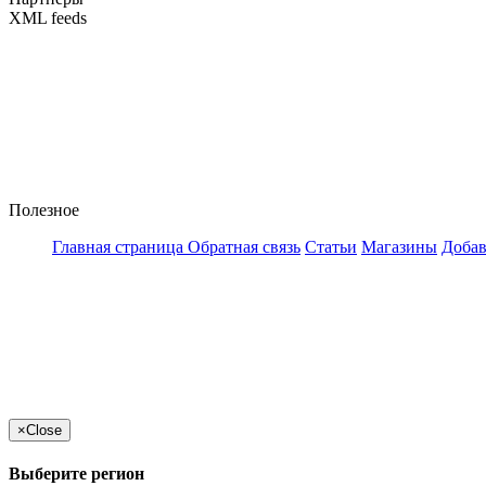
XML feeds
Полезное
Главная страница
Обратная связь
Статьи
Магазины
Добав
×
Close
Выберите регион