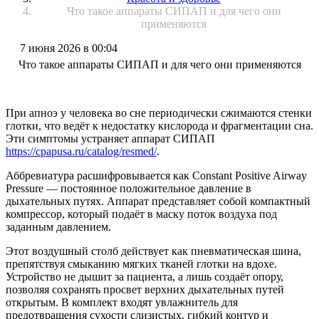
Что такое аппараты СИПАП и для чего они
применяются
7 июня 2026 в 00:04
Что такое аппараты СИПАП и для чего они применяются
При апноэ у человека во сне периодически сжимаются стенки
глотки, что ведёт к недостатку кислорода и фрагментации сна.
Эти симптомы устраняет аппарат СИПАП
https://cpapusa.ru/catalog/resmed/
.
Аббревиатура расшифровывается как Constant Positive Airway
Pressure — постоянное положительное давление в
дыхательных путях. Аппарат представляет собой компактный
компрессор, который подаёт в маску поток воздуха под
заданным давлением.
Этот воздушный столб действует как пневматическая шина,
препятствуя смыканию мягких тканей глотки на вдохе.
Устройство не дышит за пациента, а лишь создаёт опору,
позволяя сохранять просвет верхних дыхательных путей
открытым. В комплект входят увлажнитель для
предотвращения сухости слизистых, гибкий контур и