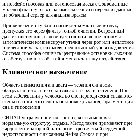
интерфейс (носовая или ротоносовая маска). Современные
модели фиксируют все параметры сеанса и передают данные
на облачный сервер для анализа врачом.
При включении турбина нагнетает комнатный воздух,
пропуская его через фильтр тонкой очистки. Встроенный
датчик постоянно анализирует сопротивление потоку и
автоматически компенсирует утечки через рот или неплотное
прилегание маски, сохраняя предписанный уровень давления.
Система способна отличать центральные остановки дыхания
от обструктивных событий и менять тактику воздействия.
Клиническое назначение
Область применения аппарата — терапия синдрома
обструктивного апноэ сна тяжёлой и средней степени. При
этом заболевании у человека во сне периодически спадаются
стенки глотки, что ведёт к остановке дыхания, фрагментации
сна и гипоксемии.
СИПАП устраняет эпизоды апноэ, восстанавливая
нормальную структуру отдыха. Метод также применяют при
кардиореспираторной патологии: хронической сердечной
недостаточности с дыханием Чейна-Стокса и при