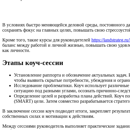
В условиях быстро меняющейся деловой среды, постоянного да
сохранять фокус на главных целях, повышать свою стрессоуст
Кроме того, такие курсы для руководителей
https://landstrateg.r
баланс между работой и личной жизнью, повышать свою удовлет
как личности.
Этапы коуч-сессии
Установление раппорта и обозначение актуальных задач.
чтобы выявить скрытые потребности, убеждения и огран
Исследование проблематики. Коуч использует различные 
ситуацию под разными углами, осознать причинно-следс
Определение целей и разработка плана действий. Коуч 
(SMART) цели. Затем совместно разрабатывается стратег
В заключение сессии коуч подводит итоги, закрепляет резуль
собственных силах и мотивации к действиям.
Между сессиями руководитель выполняет практические задания,