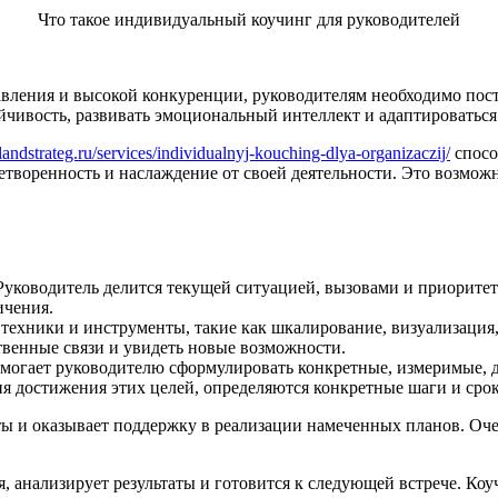
Что такое индивидуальный коучинг для руководителей
вления и высокой конкуренции, руководителям необходимо пост
ойчивость, развивать эмоциональный интеллект и адаптироватьс
u/landstrateg.ru/services/individualnyj-kouching-dlya-organizaczij/
спосо
воренность и наслаждение от своей деятельности. Это возможно
 Руководитель делится текущей ситуацией, вызовами и приоритет
ичения.
техники и инструменты, такие как шкалирование, визуализация,
твенные связи и увидеть новые возможности.
помогает руководителю сформулировать конкретные, измеримые,
ия достижения этих целей, определяются конкретные шаги и сро
таты и оказывает поддержку в реализации намеченных планов. О
 анализирует результаты и готовится к следующей встрече. Коу