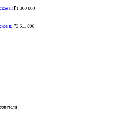
ское ш
₽
1 300 000
ское ш
₽
3 611 000
зователи!