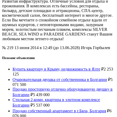
Развитая инфраструктура. Отличные условия для отдыха и
проживания. В комплексах есть бассейны, рестораны,
бильярд, детские площадки и аттракционы, СПА-центр,
косметический салон, бесплатный интернет и многое другое.
Если Вы мечтаете о спокойном семейном отдыхе вдали от
шумных курортов, с неповторимыми видами, лазурным
морем, золотистым песчаным пляжем, комплексы SILVER
BEACH, SEA WIND и PARADISE GARDENS станут Вашим
любимым местом летнего отдыха!
№ 219
13 июня 2014 в 12:49 (до 13.06.2028)
Игорь Горбылев
Похожие объявления
Купить квартиру в Крыму, недвижимость в Ялте
₽
2 253
125
Очаровательная двушка от собственника в Болгарии
₽
5
071 500
Продаю просторную отлично оборудованную двушку в
Болгарии
₽
5 439 000
Стильная 2-комн. квартира в элитном комплексе
Болгарии
₽
5 537 000
Продаю собственный апартамент в г.Бяла, Болгария
₽
6
076 000