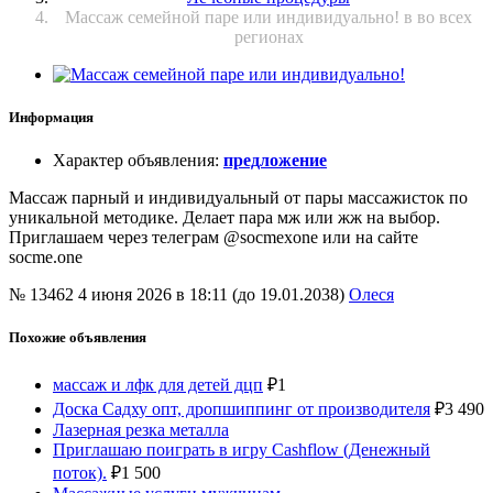
Массаж семейной паре или индивидуально! в во всех
регионах
Информация
Характер объявления
:
предложение
Массаж парный и индивидуальный от пары массажисток по
уникальной методике. Делает пара мж или жж на выбор.
Приглашаем через телеграм @socmexone или на сайте
socme.one
№ 13462
4 июня 2026 в 18:11 (до 19.01.2038)
Олеся
Похожие объявления
массаж и лфк для детей дцп
₽
1
Доска Садху опт, дропшиппинг от производителя
₽
3 490
Лазерная резка металла
Приглашаю поиграть в игру Сashflow (Денежный
поток).
₽
1 500