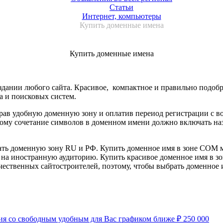
Статьи
Интернет, компьютеры
Купить доменные имена
Купить доменные имена
здании любого сайта. Красивое, компактное и правильно подоб
а и поисковых систем.
рав удобную доменную зону и оплатив переиод регистрации с в
тому сочетание символов в доменном имени должно включать наз
ать доменную зону RU и РФ. Купить доменное имя в зоне COM м
а на иностранную аудиторию. Купить красивое доменное имя в зо
чественных сайтостроителей, поэтому, чтобы выбрать доменное 
нсия со свободным удобным для Вас графиком ближе
₽
250 000