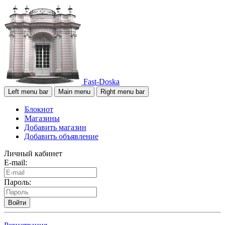
Fast-Doska
Left menu bar
Main menu
Right menu bar
Блокнот
Магазины
Добавить магазин
Добавить объявление
Личный кабинет
E-mail:
Пароль:
Войти