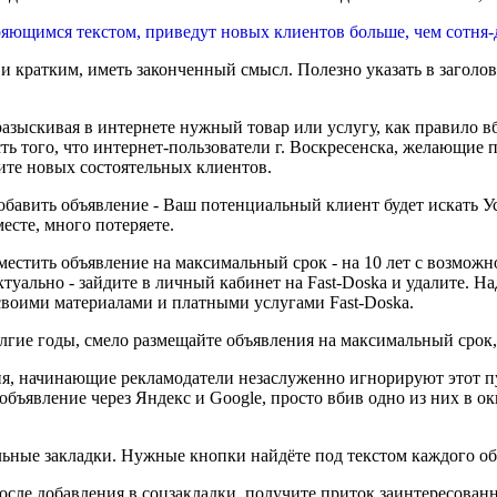
ряющимся текстом, приведут новых клиентов больше, чем сотня-
кратким, иметь законченный смысл. Полезно указать в заголов
зыскивая в интернете нужный товар или услугу, как правило в
ть того, что интернет-пользователи г. Воскресенска, желающие 
ите новых состоятельных клиентов.
бавить объявление - Ваш потенциальный клиент будет искать Ус
есте, много потеряете.
местить объявление на максимальный срок - на 10 лет с возможн
ктуально - зайдите в личный кабинет на Fast-Doska и удалите. Н
своими материалами и платными услугами Fast-Doska.
ие годы, смело размещайте объявления на максимальный срок, fa
ния, начинающие рекламодатели незаслуженно игнорируют этот 
объявление через Яндекс и Google, просто вбив одно из них в о
ьные закладки. Нужные кнопки найдёте под текстом каждого об
сле добавления в соцзакладки, получите приток заинтересованн